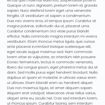
lectus quis maximus euismod. Suspendisse potenti.
Quisque ut nunc dignissim, pretium lorem id, gravida
sapien. Nunc eleifend lorem eget urna venenatis
fringilla. Ut vestibulum at sapien a condimentum.
Duis nec viverra eros, id tempus ipsum. Curabitur at
magna pulvinar, sollicitudin dui ut, placerat urna.
Curabitur condimentum orci vitae purus blandit
efficitur. Nulla commodo magna interdum mi viverra
vestibulum. Etiam rhoncus metus ligula, quis cursus
ante placerat in.rnrnSed tristique scelerisque elit,
eget iaculis augue maximus sed. Nam commodo
lorem vitae ex vulputate, ac interdum nibh posuere.
Donec fermentum, lectus in commodo venenatis,
libero dui congue ipsum, eget pharetra metus dui at
diam. Sed mollis purus eget hendrerit tincidunt. Nulla
dapibus et quam et molestie. In ultrices varius enim
ut ultrices. Etiam blandit enim ac hendrerit aliquet.
Duis non maximus ligula, sit amet aliquam sapien.
Aliquam erat volutpat. Maecenas vitae tellus varius,
aliquet ante eu, iaculis nisl. Cras sed interdum lorem,
ut rhoncus ipsum. Curabitur lacinia, sem interdum